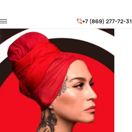
Главная
Портфолио
Транспорт на концерты
+7 (869) 277-72-31
Концерт Наргиз Закирова (финалист 2 сезона шоу «Голос»)