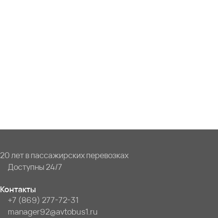
20 лет в пассажирских перевозках
Доступны 24/7
Контакты
+7 (869) 277-72-31
manager92@avtobus1.ru